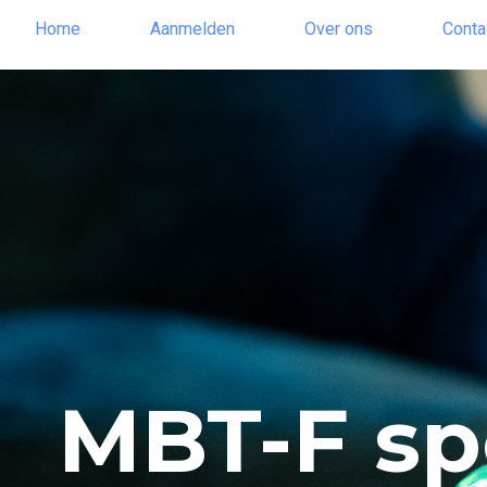
Home
Aanmelden
Over ons
Conta
MBT-F spe