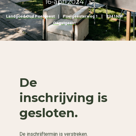
16-apr-2024
Landgoed Oud Poelgeest
|
Poelgeesterweg 1
|
2341NM
Oegstgeest
De
inschrijving is
gesloten.
De inschrijftermijn is verstreken.