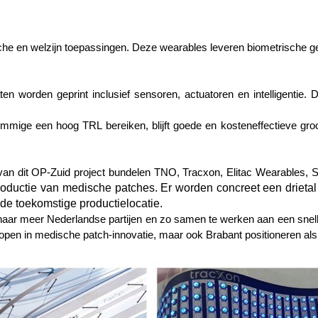
che en welzijn toepassingen. Deze wearables leveren biometrische g
en worden geprint inclusief sensoren, actuatoren en intelligentie. 
ige een hoog TRL bereiken, blijft goede en kosteneffectieve groot
 van dit OP-Zuid project bundelen TNO, Tracxon, Elitac Wearables, 
productie van medische patches. Er worden concreet een drieta
 de toekomstige productielocatie.
 naar meer Nederlandse partijen en zo samen te werken aan een snel
plopen in medische patch-innovatie, maar ook Brabant positioneren als