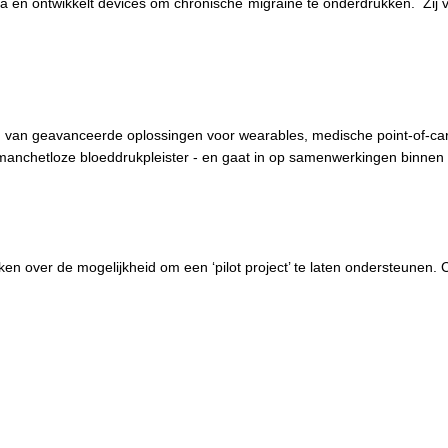
nica en ontwikkelt devices om chronische migraine te onderdrukken. Zij
en van geavanceerde oplossingen voor wearables, medische point-of-ca
 manchetloze bloeddrukpleister - en gaat in op samenwerkingen binnen
ken over de mogelijkheid om een ‘pilot project’ te laten ondersteunen