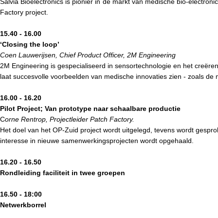
Salvia Bioelectronics is pionier in de markt van medische bio-electro
Factory project.
15.40 - 16.00
‘Closing the loop’
Coen Lauwerijsen, Chief Product Officer, 2M Engineering
2M Engineering is gespecialiseerd in sensortechnologie en het creër
laat succesvolle voorbeelden van medische innovaties zien - zoals de
16.00 - 16.20
Pilot Project; Van prototype naar schaalbare productie
C
orne Rentrop, Projectleider Patch Factory.
Het doel van het OP-Zuid project wordt uitgelegd, tevens wordt gespro
interesse in nieuwe samenwerkingsprojecten wordt opgehaald.
16.20 - 16.50
Rondleiding faciliteit in twee groepen
16.50 - 18:00
Netwerkborrel