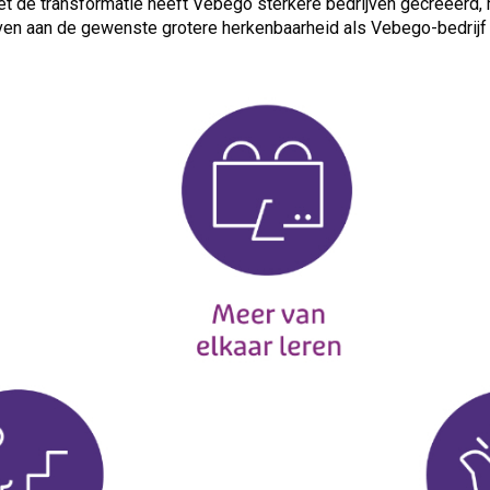
Met de transformatie heeft Vebego sterkere bedrijven gecreëer
ven aan de gewenste grotere herkenbaarheid als Vebego-bedrijf 