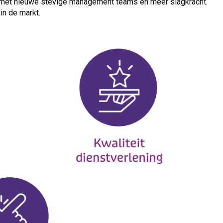
d, met nieuwe stevige management teams en meer slagkracht.
in de markt.