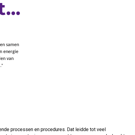
..​
m en samen
en energie
len van
.”
ende processen en procedures. Dat leidde tot veel