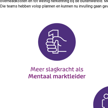
overheadkosten en tot weinig herkenning bij de buitenwereld. 
Die teams hebben volop plannen en kunnen nu invulling gaan ge