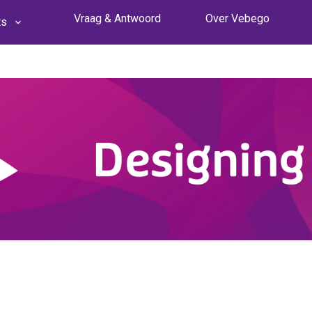
Vraag & Antwoord
Over Vebego
ts
 25 januari
 6 juni
t 11 september