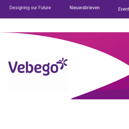
Designing our Future
Nieuwsbrieven
Even
Event
Event
Even