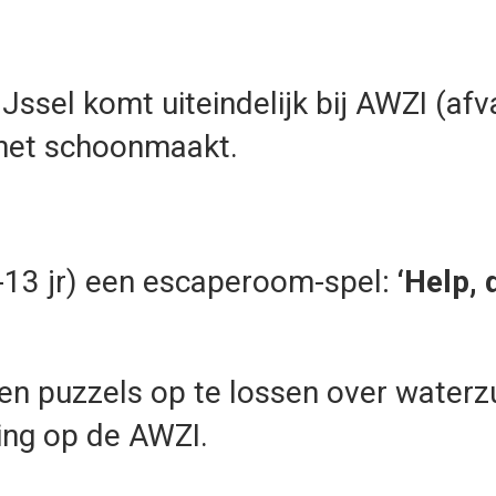
Jssel komt uiteindelijk bij AWZI (afv
 het schoonmaakt.
-13 jr) een escaperoom-spel:
‘Help, 
 puzzels op te lossen over waterzui
ing op de AWZI.