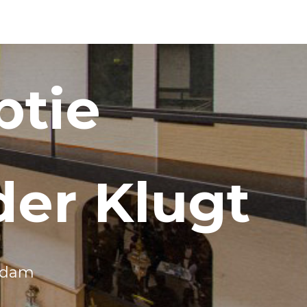
ptie
der Klugt
rdam