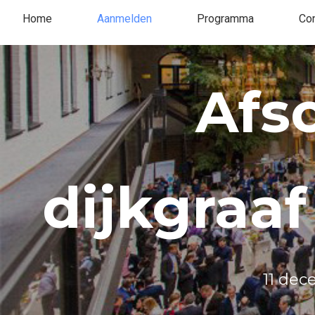
Home
Aanmelden
Programma
Con
Afs
dijkgraaf
11 de