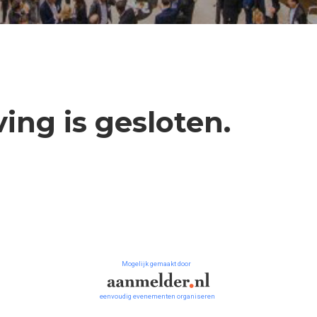
ving is gesloten.
Mogelijk gemaakt door
eenvoudig evenementen organiseren