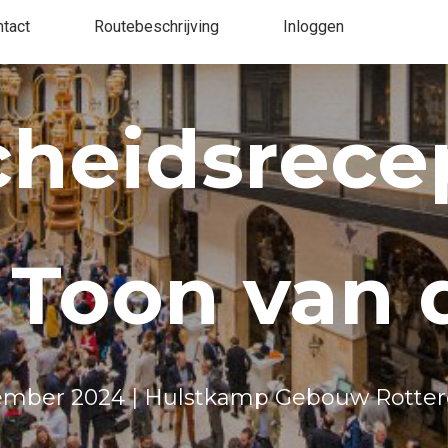
tact
Routebeschrijving
Inloggen
cheidsrece
 Toon van 
cember 2024 | Hulstkamp Gebouw Rotte