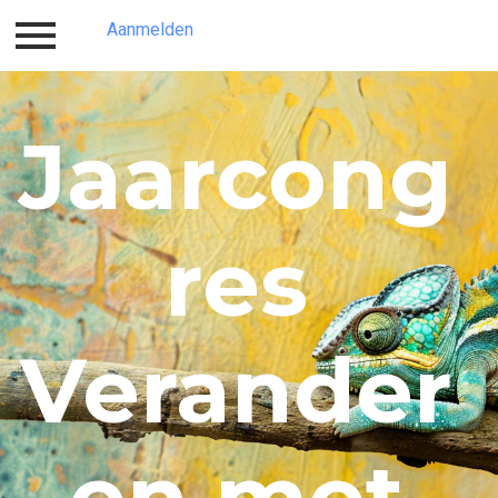
Aanmelden
Inloggen
Aanmelden
Jaarcong
res
Verander
en met