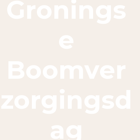
Gronings
e
Boomver
zorgingsd
ag