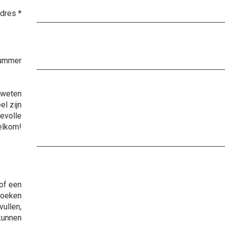
adres
*
nummer
 weten
l zijn
evolle
elkom!
of een
zoeken
vullen,
kunnen