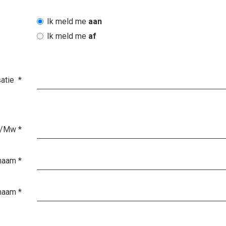
Ik meld me
aan
Ik meld me
af
satie
*
r/Mw
*
naam
*
naam
*