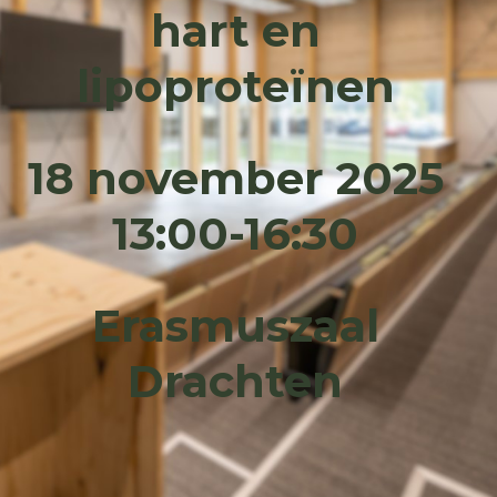
hart en
lipoproteïnen
18 november 2025
13:00-16:30
Erasmuszaal
Drachten