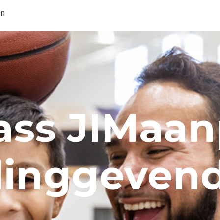
en
ass JIMaan
dinggeven