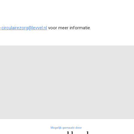
-circulairezorg@levvel.nl
voor meer informatie.
Mogelijk gemaakt door