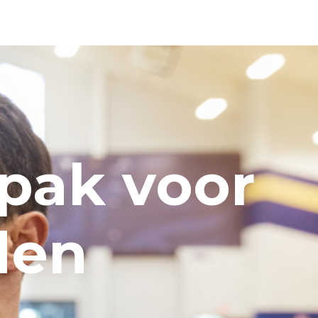
pak voor
den