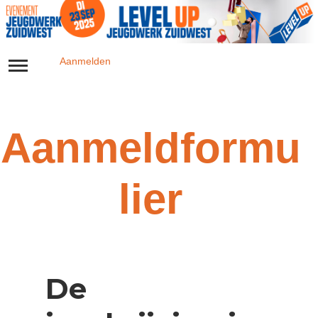
Inloggen
Aanmelden
Timetable
Inspiratiesessies
Aanmeldformu
lier​​
De