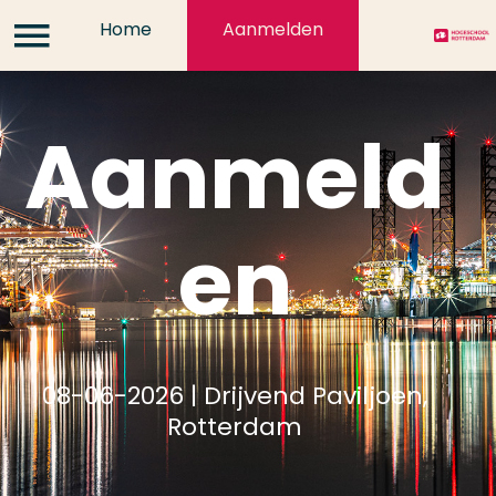
Locatie
Home
Aanmelden
Aanmelden
Programma
Aanmeld
en
08-06-2026 | Drijvend Paviljoen,
Rotterdam