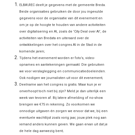
ELBA\REC deelt je gegevens met de gemeente Breda.
Beide organisaties gebruiken de door jou ingevulde
gegevens voor de organisatie van dit evenement en
om je op de hoogte te houden van andere activiteiten
over digitalisering en AI, zoals de 'City Deal over AI', de
activiteiten van Bredata en uiteraard over de
ontwikkelingen over het congres AI in de Stad in de
komende jaren;
Tijdens het evenement worden er foto’s, video-
opnames en aantekeningen gemaakt. Die gebruiken
we voor verslaglegging en communicatiedoeleinden.
Ook nodigen we journalisten uit voor dit evenement;
Deelname aan het congres is gratis. Maar kun je er
onverhoopt toch niet bij zijn? Meld je dan uiterlijk een
week van tevoren af. Bij latere afmelding of no-show
brengen we €75 in rekening. Zo voorkomen we
onnodige uitgaven én zorgen we ervoor dat we, bij een
eventuele wachtlijst zoals vorig jaar, jouw plek nog aan
iemand anders kunnen geven. We gaan ervan uit dat je
de hele dag aanwezig bent;