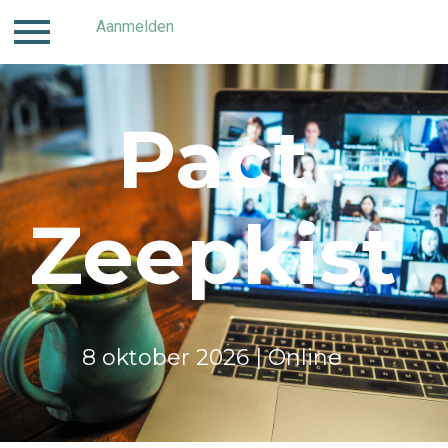
Inloggen
Aanmelden
Contact
Home
Aanmeld
Pact
Zeepkist
8 oktober 2026 | Online