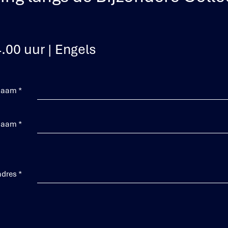
.00 uur | Engels
naam
*
naam
*
adres
*