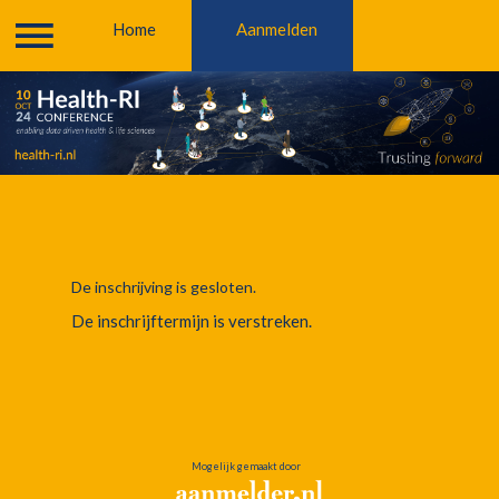
Break-
Home
Aanmelden
Programma
Home
out
sessies
 hoeksteen..
..
De inschrijving is gesloten.
De inschrijftermijn is verstreken.
research-success
orgdata..
Mogelijk gemaakt door