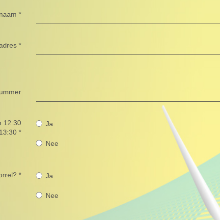
snaam
*
adres
*
nummer
n 12:30
Ja
 13:30
*
Nee
rrel?
*
Ja
Nee