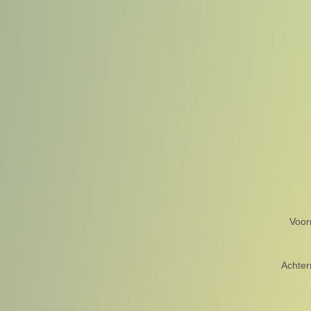
Voo
Achte