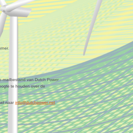
mmer.
 e-mailbestand van Dutch Power
ogte te houden over de
ail naar
info@dutchpower.net
.