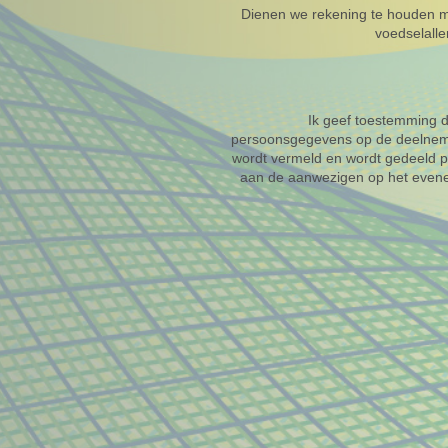
Dienen we rekening te houden 
voedselall
Ik geef toestemming d
persoonsgegevens op de deelneme
wordt vermeld en wordt gedeeld p
aan de aanwezigen op het even