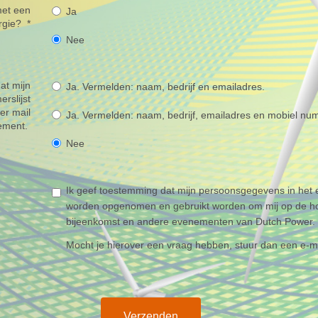
met een
Ja
ergie?
*
Nee
at mijn
Ja. Vermelden: naam, bedrijf en emailadres.
rslijst
er mail
Ja. Vermelden: naam, bedrijf, emailadres en mobiel nu
ement.
Nee
Ik geef toestemming dat mijn persoonsgegevens in het
worden opgenomen en gebruikt worden om mij op de ho
bijeenkomst en andere evenementen van Dutch Power.
Mocht je hierover een vraag hebben, stuur dan een e-m
Verzenden