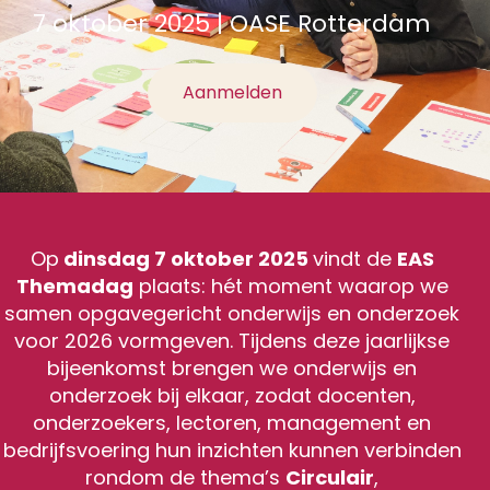
7 oktober 2025 | OASE Rotterdam
Aanmelden
Op
dinsdag 7 oktober 2025
vindt de
EAS
Themadag
plaats: hét moment waarop we
samen opgavegericht onderwijs en onderzoek
voor 2026 vormgeven. Tijdens deze jaarlijkse
bijeenkomst brengen we onderwijs en
onderzoek bij elkaar, zodat docenten,
onderzoekers, lectoren, management en
bedrijfsvoering hun inzichten kunnen verbinden
rondom de thema’s
Circulair
,