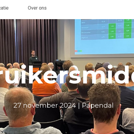
atie
Over ons
ruikersmid
27 november 2024 | Papendal