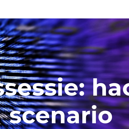
sessie: ha
scenario