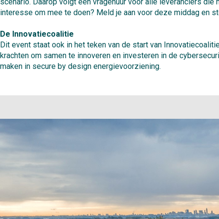
scenario. Daarop volgt een vragenuur voor alle leveranciers die
interesse om mee te doen? Meld je aan voor deze middag en stel
De Innovatiecoalitie
Dit event staat ook in het teken van de start van Innovatiecoali
krachten om samen te innoveren en investeren in de cybersecuri
maken in secure by design energievoorziening.