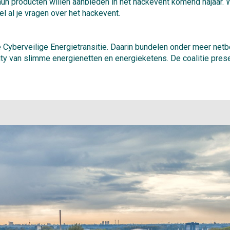
 hun producten willen aanbieden in het hackevent komend najaar.
 al je vragen over het hackevent.
tie Cyberveilige Energietransitie. Daarin bundelen onder meer net
ty van slimme energienetten en energieketens. De coalitie prese