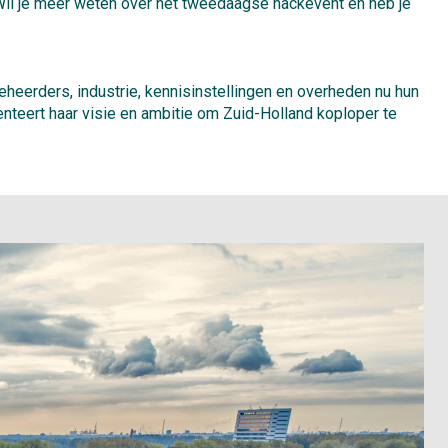
 Wil je meer weten over het tweedaagse hackevent en heb je
beheerders, industrie, kennisinstellingen en overheden nu hun
nteert haar visie en ambitie om Zuid-Holland koploper te