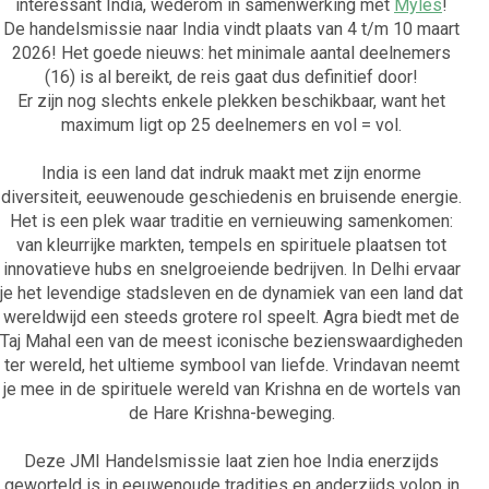
interessant India, wederom in samenwerking met
Myles
!
De handelsmissie naar India vindt plaats van 4 t/m 10 maart
2026! Het goede nieuws: het minimale aantal deelnemers
(16) is al bereikt, de reis gaat dus definitief door!
Er zijn nog slechts enkele plekken beschikbaar, want het
maximum ligt op 25 deelnemers en vol = vol.
India is een land dat indruk maakt met zijn enorme
diversiteit, eeuwenoude geschiedenis en bruisende energie.
Het is een plek waar traditie en vernieuwing samenkomen:
van kleurrijke markten, tempels en spirituele plaatsen tot
innovatieve hubs en snelgroeiende bedrijven. In Delhi ervaar
je het levendige stadsleven en de dynamiek van een land dat
wereldwijd een steeds grotere rol speelt. Agra biedt met de
Taj Mahal een van de meest iconische bezienswaardigheden
ter wereld, het ultieme symbool van liefde. Vrindavan neemt
je mee in de spirituele wereld van Krishna en de wortels van
de Hare Krishna-beweging.
Deze JMI Handelsmissie laat zien hoe India enerzijds
geworteld is in eeuwenoude tradities en anderzijds volop in