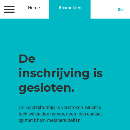
Contact
Home
Over ons
Aanmelden
Aanmelden
Ho
De
inschrijving is
gesloten.
De inschrijftermijn is verstreken. Mocht u
toch willen deelnemen, neem dan contact
op met k.ham-meisnertudelft.nl.