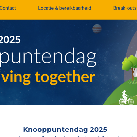
Contact
Locatie & bereikbaarheid
Break-outs
Knooppuntendag 2025​