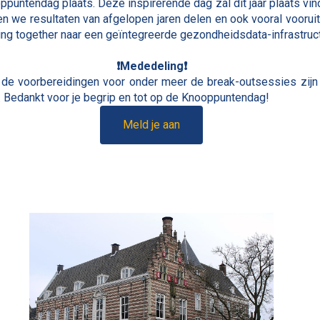
puntendag plaats. Deze inspirerende dag zal dit jaar plaats vin
n we resultaten van afgelopen jaren delen en ook vooral vooruit
ing together naar een geïntegreerde gezondheidsdata-infrastruc
❗Mededeling❗
en de voorbereidingen voor onder meer de break-outsessies zijn
. Bedankt voor je begrip en tot op de Knooppuntendag!
Meld je aan