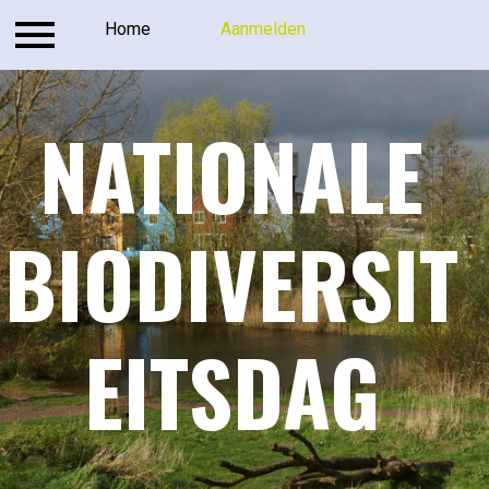
Inloggen
Home
Contact
Aanmelden
Aanmelden
Hom
NATIONALE
BIODIVERSIT
EITSDAG​