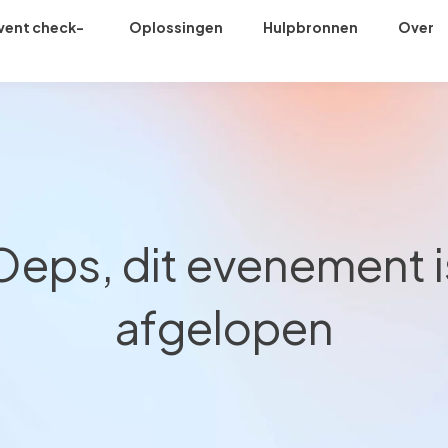
vent check-
Oplossingen
Hulpbronnen
Over
n
Oeps, dit evenement i
afgelopen