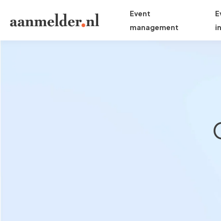
Event
E
management
i