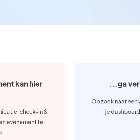
ent kan hier
...ga ve
Op zoek naar een 
icatie, check-in &
je dashboard
igen evenement te
k.