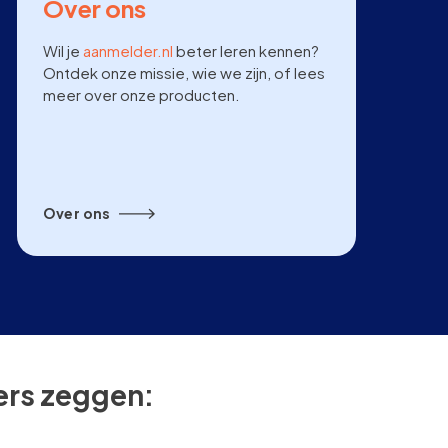
Over ons
Wil je
aanmelder.nl
beter leren kennen?
Ontdek onze missie, wie we zijn, of lees
meer over onze producten.
Over ons
kers zeggen: