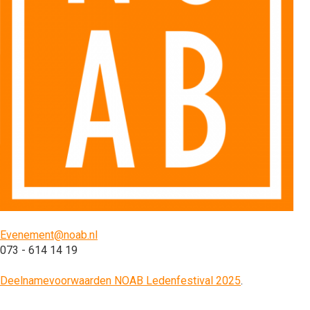
Evenement@noab.nl
073 - 614 14 19
Deelnamevoorwaarden NOAB Ledenfestival 2025
.