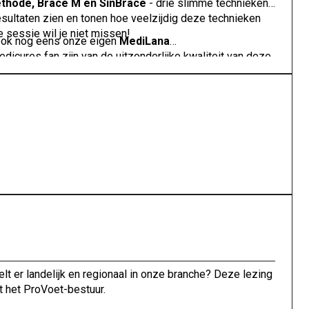
ethode, Brace M en SinBrace
- drie slimme technieken
resultaten zien en tonen hoe veelzijdig deze technieken
e sessie wil je niet missen!
 ook nog eens onze eigen
MediLana
icures fan zijn van de uitzonderlijke kwaliteit van deze
 er landelijk en regionaal in onze branche? Deze lezing
t het ProVoet-bestuur.