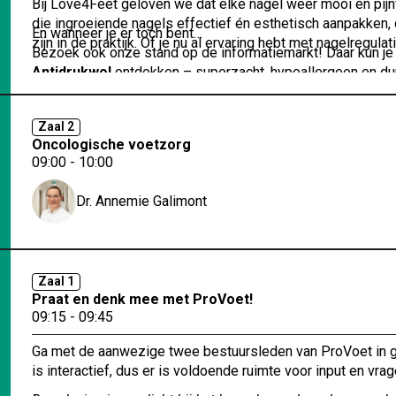
Bij Love4Feet geloven we dat elke nagel weer mooi en pijnv
die ingroeiende nagels effectief én esthetisch aanpakken,
En wanneer je er toch bent…
zijn in de praktijk. Of je nu al ervaring hebt met nagelreg
Bezoek ook onze stand op de informatiemarkt! Daar kun je
Antidrukwol
ontdekken – superzacht, hypoallergeen en duur
bijzondere wol.
Zaal 2
Oncologische voetzorg
09:00 - 10:00
Dr. Annemie Galimont
Zaal 1
Praat en denk mee met ProVoet!
09:15 - 09:45
Ga met de aanwezige twee bestuursleden van ProVoet in ges
is interactief, dus er is voldoende ruimte voor input en v