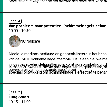
Deze lezing is verplicht bij het bezoek aan deze dag, voor h
Zaal 3
Van probleem naar potentieel (schimmelnagels behan
10:00 - 10:30
NC Nailcare
Nicole is medisch pedicure en gespecialiseerd in het beh
van de PACT-Schimmelnagel therapie. Dit is een nieuwe 
innovatieve behandelingstherapie komt oorspronkelijk uit 
In maart 2024 heeft Nicole haar eigen serum gelanceerd, 
bevorderen van een gezonde nagelgroei.
speciaal ontwikkeld om schimmelnagels effectief te behan
Zaal 2
FungiSmart
10:15 - 11:00