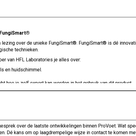
: FungiSmart®
 lezing over de unieke FungiSmart®. FungiSmart® is dé innovati
gische technieken.
er van HFL Laboratories je alles over:
ls en huidschimmel.
 hoe je zelf expert kan worden in het gebruik van dit product.
Smart® en leer hoe je het product gebruikt.
prek over de laatste ontwikkelingen binnen ProVoet. Wat speelt
robiologie via deze training. We zien je graag!
ragen. Dé kans om op laagdrempelige wijze in contact te komen me