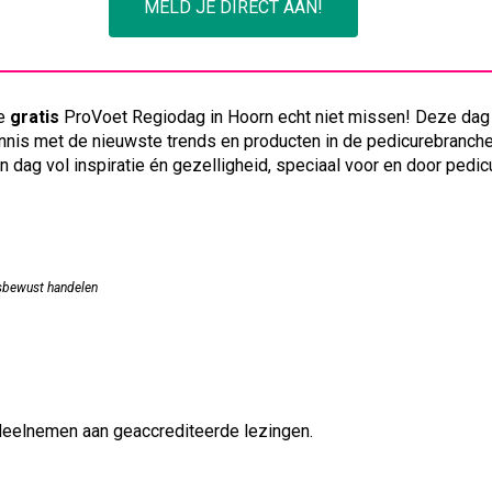
MELD JE DIRECT AAN!
de
gratis
ProVoet Regiodag in Hoorn echt niet missen! Deze dag 
nis met de nieuwste trends en producten in de pedicurebranche e
 dag vol inspiratie én gezelligheid, speciaal voor en door pedic
sbewust handelen
 deelnemen aan geaccrediteerde lezingen.