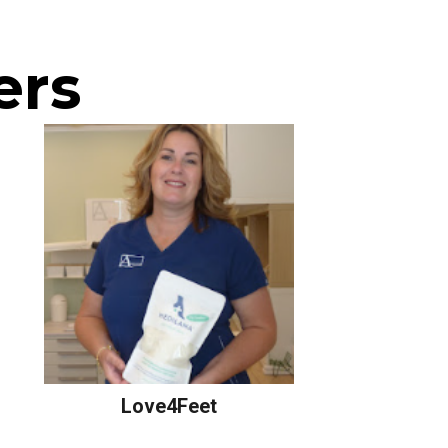
ers
Love4Feet