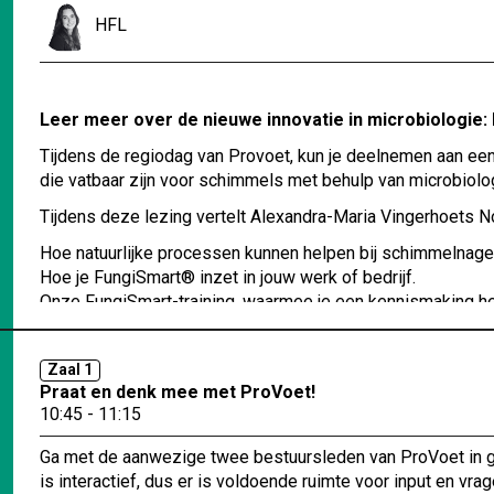
HFL
Leer meer over de nieuwe innovatie in microbiologie
Tijdens de regiodag van Provoet, kun je deelnemen aan een
die vatbaar zijn voor schimmels met behulp van microbiolo
Tijdens deze lezing vertelt Alexandra-Maria Vingerhoets No
Hoe natuurlijke processen kunnen helpen bij schimmelnage
Hoe je FungiSmart® inzet in jouw werk of bedrijf.
Onze FungiSmart-training, waarmee je een kennismaking hebt
Wat kun je verwachten van de FungiSmart-training?
Zaal 1
Theorie én praktijk in balans: Begrijp de werking van Fungi
Praat en denk mee met ProVoet!
Certificering: Laat je klanten zien dat je een specialist bent.
10:45 - 11:15
Toegang tot exclusieve kennis en ondersteuning.
Ga met de aanwezige twee bestuursleden van ProVoet in ges
Schrijf je in en ontdek de nieuwste ontwikkelingen in de mic
is interactief, dus er is voldoende ruimte voor input en v