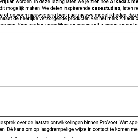
rij kan worden. In deze lezing laten we je zien hoe
Arkada’s m
 dit mogelijk maken. We delen inspirerende
casestudies
, laten 
ulatie of gewoon nieuwsgierig bent naar nieuwe mogelijkheden: dez
 naast de heerlijke verzorgende producten van het merk Arkada
zaam. Kom voelen, vergelijken en ervaar zelf waarom zoveel ped
prek over de laatste ontwikkelingen binnen ProVoet. Wat speelt
ragen. Dé kans om op laagdrempelige wijze in contact te komen me