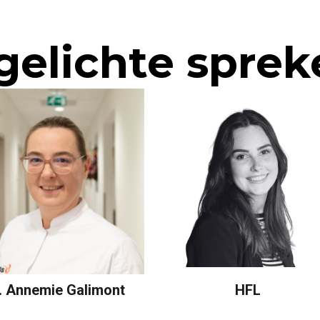
gelichte sprek
. Annemie Galimont
HFL