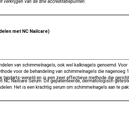
et verkrijgen van de drie accreditatiepunten.
delen met NC Nailcare)
andelen van schimmelnagels, ook wel kalknagels genoemd. Voor
methode voor de behandeling van schimmelnagels die nagenoeg 
de tandarts-wereld en is een zeer effectieve methode die gerich
het NC Nailcare Serum. Dit gepatenteerde, dermatologisch getes
delen. Het is een krachtig serum om schimmelnagels aan te pak