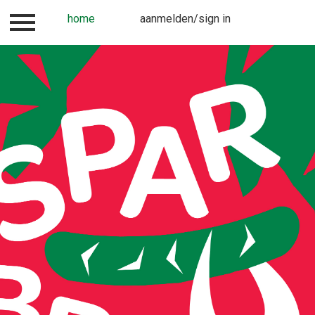
vragen?/questions?
home
aanmelden/sign in
aanmelden/sign in
h