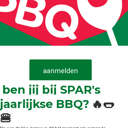
aanmelden
ben jij bij SPAR's
jaarlijkse BBQ?
🔥🌭
🍔​