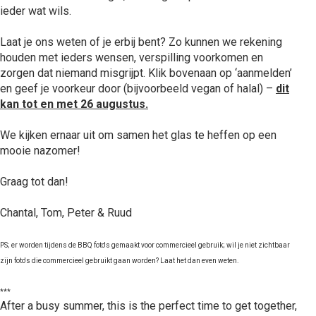
ieder wat wils.
Laat je ons weten of je erbij bent? Zo kunnen we rekening
houden met ieders wensen, verspilling voorkomen en
zorgen dat niemand misgrijpt. Klik bovenaan op ‘aanmelden’
en geef je voorkeur door (bijvoorbeeld vegan of halal) –
dit
kan tot en met 26 augustus.
We kijken ernaar uit om samen het glas te heffen op een
mooie nazomer!
Graag tot dan!
Chantal, Tom, Peter & Ruud
PS; er worden tijdens de BBQ foto's gemaakt voor commercieel gebruik; wil je niet zichtbaar
zijn foto's die commercieel gebruikt gaan worden? Laat het dan even weten.
***
After a busy summer, this is the perfect time to get together,