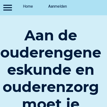
Inloggen
Home
Contact
Aanmelden
Aanmelden
Hom
Aan de
ouderengene
eskunde en
ouderenzorg
moet je