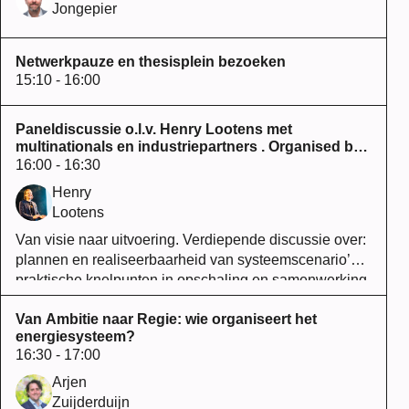
Jongepier
Netwerkpauze en thesisplein bezoeken
15:10 - 16:00
Paneldiscussie o.l.v. Henry Lootens met
multinationals en industriepartners . Organised by
Fedet T&D (aangesloten bij T&D Europe)
16:00 - 16:30
Henry
Lootens
Van visie naar uitvoering. Verdiepende discussie over:
plannen en realiseerbaarheid van systeemscenario’s,
praktische knelpunten in opschaling en samenwerking
tussen industrie, netbeheerders en overheid.
Van Ambitie naar Regie: wie organiseert het
energiesysteem?
16:30 - 17:00
Arjen
Zuijderduijn