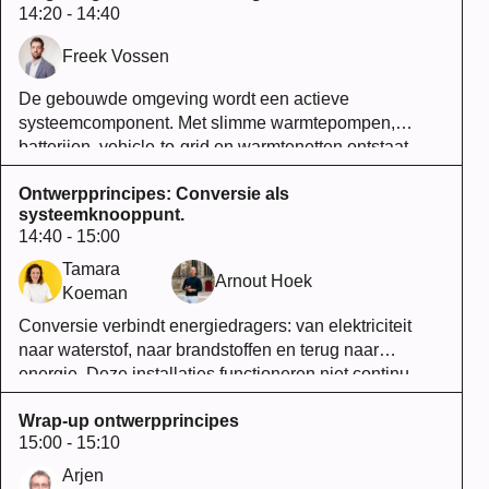
14:20 - 14:40
systeem kwetsbaar.
Freek Vossen
De gebouwde omgeving wordt een actieve
systeemcomponent. Met slimme warmtepompen,
batterijen, vehicle-to-grid en warmtenetten ontstaat
flexibiliteit op wijkniveau. De ontwerpkeuze verschuift
Ontwerpprincipes: Conversie als
van individuele optimalisatie naar systeembalans:
systeemknooppunt.
gebouwen ondersteunen het net in plaats van het te
14:40 - 15:00
belasten.
Tamara
Arnout Hoek
Koeman
Conversie verbindt energiedragers: van elektriciteit
naar waterstof, naar brandstoffen en terug naar
energie. Deze installaties functioneren niet continu,
maar flexibel en systeemgestuurd. Conversie wordt
Wrap-up ontwerpprincipes
daarmee een regelinstrument dat bijdraagt aan een
15:00 - 15:10
robuust en wendbaar energiesysteem.
Arjen