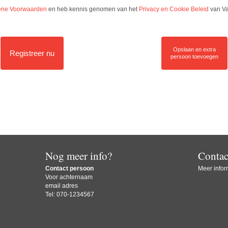
ne Voorwaarden
en heb kennis genomen van het
Privacy en Cookie Beleid
van Va
Opslaan en extra
Registreer nu
persoon toevoegen
Nog meer info?
Contac
Contact persoon
Meer inform
Voor achternaam
email adres
Tel: 070-1234567