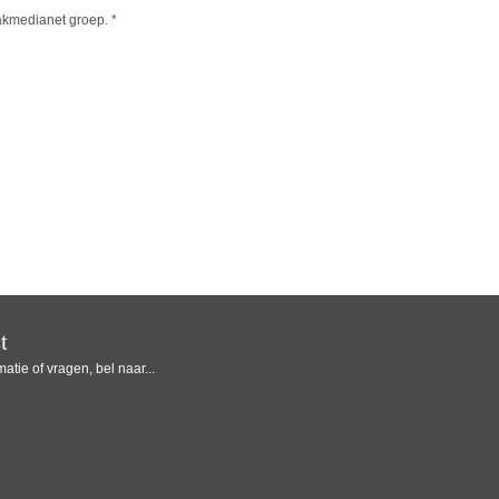
kmedianet groep.
*
t
atie of vragen, bel naar...