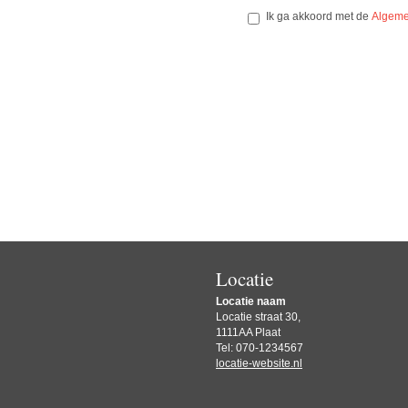
Ik ga akkoord met de
Algeme
Locatie
Locatie naam
Locatie straat 30,
1111AA Plaat
Tel: 070-1234567
locatie-website.nl