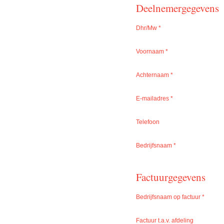
Deelnemergegevens
Dhr/Mw
*
Voornaam
*
Achternaam
*
E-mailadres
*
Telefoon
Bedrijfsnaam
*
Factuurgegevens
Bedrijfsnaam op factuur
*
Factuur t.a.v. afdeling