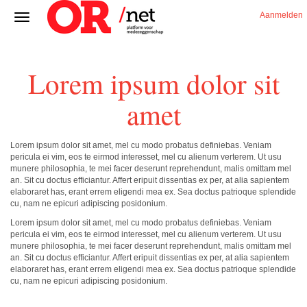
Aanmelden
Lorem ipsum dolor sit
amet
Lorem ipsum dolor sit amet, mel cu modo probatus definiebas. Veniam
pericula ei vim, eos te eirmod interesset, mel cu alienum verterem. Ut usu
munere philosophia, te mei facer deserunt reprehendunt, malis omittam mel
an. Sit cu doctus efficiantur. Affert eripuit dissentias ex per, at alia sapientem
elaboraret has, erant errem eligendi mea ex. Sea doctus patrioque splendide
cu, nam ne epicuri adipiscing posidonium.
Lorem ipsum dolor sit amet, mel cu modo probatus definiebas. Veniam
pericula ei vim, eos te eirmod interesset, mel cu alienum verterem. Ut usu
munere philosophia, te mei facer deserunt reprehendunt, malis omittam mel
an. Sit cu doctus efficiantur. Affert eripuit dissentias ex per, at alia sapientem
elaboraret has, erant errem eligendi mea ex. Sea doctus patrioque splendide
cu, nam ne epicuri adipiscing posidonium.