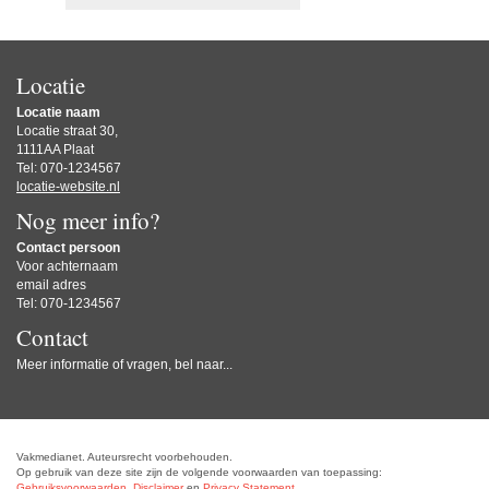
Locatie
Locatie naam
Locatie straat 30,
1111AA Plaat
Tel: 070-1234567
locatie-website.nl
Nog meer info?
Contact persoon
Voor achternaam
email adres
Tel: 070-1234567
Contact
Meer informatie of vragen, bel naar...
Vakmedianet. Auteursrecht voorbehouden.
Op gebruik van deze site zijn de volgende voorwaarden van toepassing:
Gebruiksvoorwaarden
,
Disclaimer
en
Privacy Statement