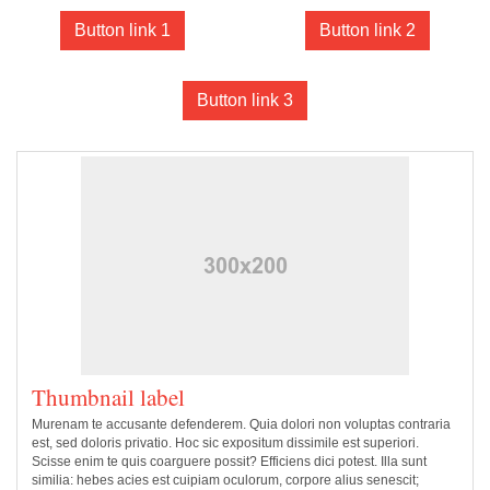
Button link 1
Button link 2
Button link 3
Thumbnail label
Murenam te accusante defenderem. Quia dolori non voluptas contraria
est, sed doloris privatio. Hoc sic expositum dissimile est superiori.
Scisse enim te quis coarguere possit? Efficiens dici potest. Illa sunt
similia: hebes acies est cuipiam oculorum, corpore alius senescit;