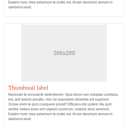
Eadem nunc mea adversum te oratio est. At iam decimum annum in
spelunca iacet.
Thumbnail label
Murenam te accusante defenderem. Quia dolori non voluptas contraria
est, sed doloris privatio. Hoc sic expositum dissimile est superiori.
Scisse enim te quis coarguere possit? Efficiens dici potest. Illa sunt
similia: hebes acies est cuipiam oculorum, corpore alius senescit;
Eadem nunc mea adversum te oratio est. At iam decimum annum in
spelunca iacet.