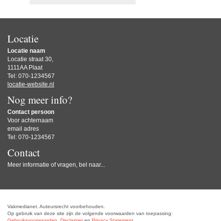
Locatie
Locatie naam
Locatie straat 30,
1111AA Plaat
Tel: 070-1234567
locatie-website.nl
Nog meer info?
Contact persoon
Voor achternaam
email adres
Tel: 070-1234567
Contact
Meer informatie of vragen, bel naar...
Vakmedianet. Auteursrecht voorbehouden.
Op gebruik van deze site zijn de volgende voorwaarden van toepassing:
Gebruiksvoorwaarden
,
Disclaimer
en
Privacy Statement