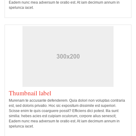
Eadem nunc mea adversum te oratio est. At iam decimum annum in
spelunca iacet.
Thumbnail label
Murenam te accusante defenderem. Quia dolori non voluptas contraria
est, sed doloris privatio. Hoc sic expositum dissimile est superiori.
Scisse enim te quis coarguere possit? Efficiens dici potest. Illa sunt
similia: hebes acies est cuipiam oculorum, corpore alius senescit;
Eadem nunc mea adversum te oratio est. At iam decimum annum in
spelunca iacet.