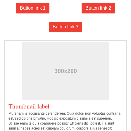
Button link 1
Button link 2
Button link 3
Thumbnail label
Murenam te accusante defenderem. Quia dolori non voluptas contraria
est, sed doloris privatio. Hoc sic expositum dissimile est superiori.
Scisse enim te quis coarguere possit? Efficiens dici potest. Illa sunt
similia: hebes acies est cuipiam oculorum, corpore alius senescit;