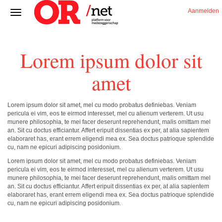
Aanmelden
Lorem ipsum dolor sit
amet
Lorem ipsum dolor sit amet, mel cu modo probatus definiebas. Veniam
pericula ei vim, eos te eirmod interesset, mel cu alienum verterem. Ut usu
munere philosophia, te mei facer deserunt reprehendunt, malis omittam mel
an. Sit cu doctus efficiantur. Affert eripuit dissentias ex per, at alia sapientem
elaboraret has, erant errem eligendi mea ex. Sea doctus patrioque splendide
cu, nam ne epicuri adipiscing posidonium.
Lorem ipsum dolor sit amet, mel cu modo probatus definiebas. Veniam
pericula ei vim, eos te eirmod interesset, mel cu alienum verterem. Ut usu
munere philosophia, te mei facer deserunt reprehendunt, malis omittam mel
an. Sit cu doctus efficiantur. Affert eripuit dissentias ex per, at alia sapientem
elaboraret has, erant errem eligendi mea ex. Sea doctus patrioque splendide
cu, nam ne epicuri adipiscing posidonium.