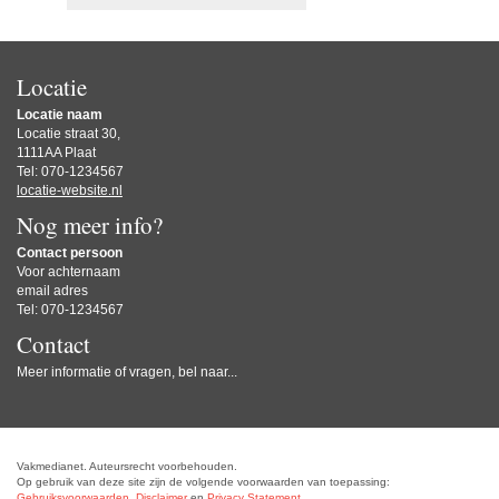
Locatie
Locatie naam
Locatie straat 30,
1111AA Plaat
Tel: 070-1234567
locatie-website.nl
Nog meer info?
Contact persoon
Voor achternaam
email adres
Tel: 070-1234567
Contact
Meer informatie of vragen, bel naar...
Vakmedianet. Auteursrecht voorbehouden.
Op gebruik van deze site zijn de volgende voorwaarden van toepassing:
Gebruiksvoorwaarden
,
Disclaimer
en
Privacy Statement