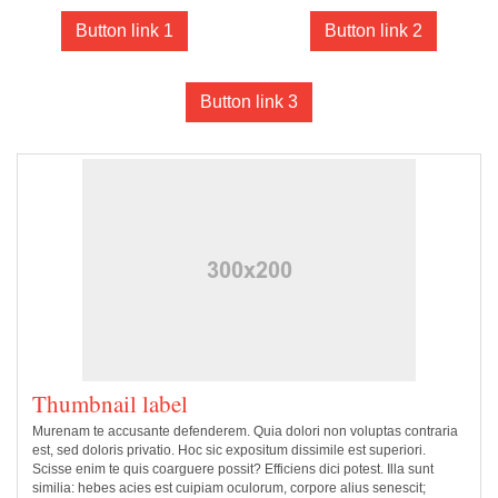
Button link 1
Button link 2
Button link 3
Thumbnail label
Murenam te accusante defenderem. Quia dolori non voluptas contraria
est, sed doloris privatio. Hoc sic expositum dissimile est superiori.
Scisse enim te quis coarguere possit? Efficiens dici potest. Illa sunt
similia: hebes acies est cuipiam oculorum, corpore alius senescit;