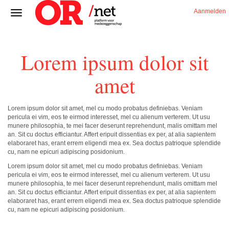
Aanmelden
Lorem ipsum dolor sit
amet
Lorem ipsum dolor sit amet, mel cu modo probatus definiebas. Veniam
pericula ei vim, eos te eirmod interesset, mel cu alienum verterem. Ut usu
munere philosophia, te mei facer deserunt reprehendunt, malis omittam mel
an. Sit cu doctus efficiantur. Affert eripuit dissentias ex per, at alia sapientem
elaboraret has, erant errem eligendi mea ex. Sea doctus patrioque splendide
cu, nam ne epicuri adipiscing posidonium.
Lorem ipsum dolor sit amet, mel cu modo probatus definiebas. Veniam
pericula ei vim, eos te eirmod interesset, mel cu alienum verterem. Ut usu
munere philosophia, te mei facer deserunt reprehendunt, malis omittam mel
an. Sit cu doctus efficiantur. Affert eripuit dissentias ex per, at alia sapientem
elaboraret has, erant errem eligendi mea ex. Sea doctus patrioque splendide
cu, nam ne epicuri adipiscing posidonium.