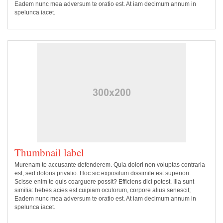
Eadem nunc mea adversum te oratio est. At iam decimum annum in
spelunca iacet.
Thumbnail label
Murenam te accusante defenderem. Quia dolori non voluptas contraria
est, sed doloris privatio. Hoc sic expositum dissimile est superiori.
Scisse enim te quis coarguere possit? Efficiens dici potest. Illa sunt
similia: hebes acies est cuipiam oculorum, corpore alius senescit;
Eadem nunc mea adversum te oratio est. At iam decimum annum in
spelunca iacet.