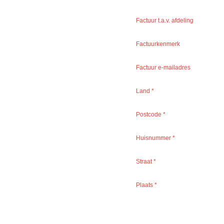
Factuur t.a.v. afdeling
Factuurkenmerk
Factuur e-mailadres
Land
*
Postcode
*
Huisnummer
*
Straat
*
Plaats
*