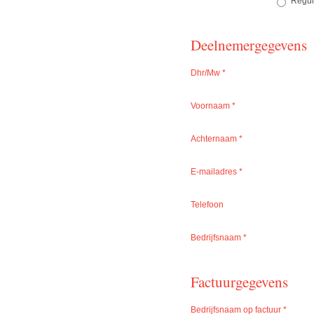
Reguli
Deelnemergegevens
Dhr/Mw
*
Voornaam
*
Achternaam
*
E-mailadres
*
Telefoon
Bedrijfsnaam
*
Factuurgegevens
Bedrijfsnaam op factuur
*