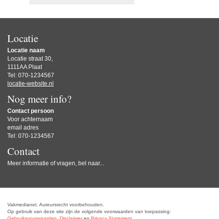
Locatie
Locatie naam
Locatie straat 30,
1111AA Plaat
Tel: 070-1234567
locatie-website.nl
Nog meer info?
Contact persoon
Voor achternaam
email adres
Tel: 070-1234567
Contact
Meer informatie of vragen, bel naar...
Vakmedianet. Auteursrecht voorbehouden.
Op gebruik van deze site zijn de volgende voorwaarden van toepassing:
Gebruiksvoorwaarden
,
Disclaimer
en
Privacy Statement