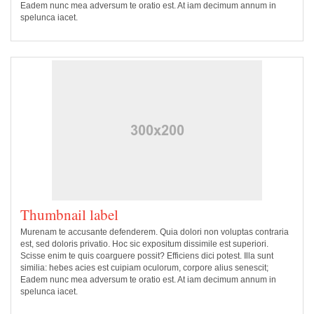
Eadem nunc mea adversum te oratio est. At iam decimum annum in
spelunca iacet.
Thumbnail label
Murenam te accusante defenderem. Quia dolori non voluptas contraria
est, sed doloris privatio. Hoc sic expositum dissimile est superiori.
Scisse enim te quis coarguere possit? Efficiens dici potest. Illa sunt
similia: hebes acies est cuipiam oculorum, corpore alius senescit;
Eadem nunc mea adversum te oratio est. At iam decimum annum in
spelunca iacet.