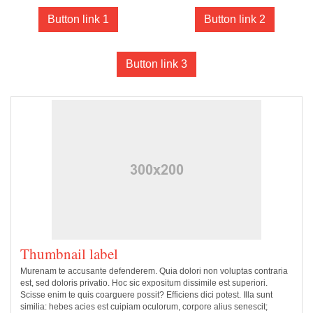
Button link 1
Button link 2
Button link 3
Thumbnail label
Murenam te accusante defenderem. Quia dolori non voluptas contraria
est, sed doloris privatio. Hoc sic expositum dissimile est superiori.
Scisse enim te quis coarguere possit? Efficiens dici potest. Illa sunt
similia: hebes acies est cuipiam oculorum, corpore alius senescit;