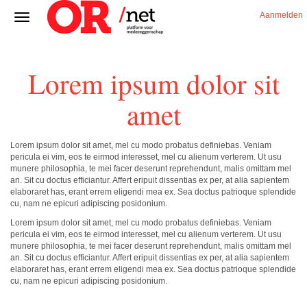
Aanmelden
Lorem ipsum dolor sit
amet
Lorem ipsum dolor sit amet, mel cu modo probatus definiebas. Veniam
pericula ei vim, eos te eirmod interesset, mel cu alienum verterem. Ut usu
munere philosophia, te mei facer deserunt reprehendunt, malis omittam mel
an. Sit cu doctus efficiantur. Affert eripuit dissentias ex per, at alia sapientem
elaboraret has, erant errem eligendi mea ex. Sea doctus patrioque splendide
cu, nam ne epicuri adipiscing posidonium.
Lorem ipsum dolor sit amet, mel cu modo probatus definiebas. Veniam
pericula ei vim, eos te eirmod interesset, mel cu alienum verterem. Ut usu
munere philosophia, te mei facer deserunt reprehendunt, malis omittam mel
an. Sit cu doctus efficiantur. Affert eripuit dissentias ex per, at alia sapientem
elaboraret has, erant errem eligendi mea ex. Sea doctus patrioque splendide
cu, nam ne epicuri adipiscing posidonium.