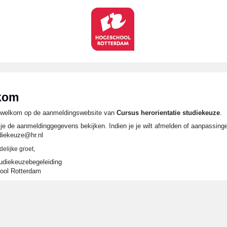
kom
k welkom op de aanmeldingswebsite van
Cursus herorientatie studiekeuze
.
 je de aanmeldinggegevens bekijken. Indien je je wilt afmelden of aanpassinge
diekeuze@hr.nl
delijke groet,
diekeuzebegeleiding
ool Rotterdam