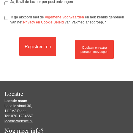
Ja, ik wil de factuur per post ontvangen.
Ik ga akkoord met de
Algemene Voorwaarden
en heb kennis genomen
van het
Privacy en Cookie Beleid
van Vakmedianet groep.
*
Registreer nu
Opslaan en extra
persoon toevoegen
Locatie
Locatie naam
Locatie straat 30,
1111AA Plaat
Tel: 070-1234567
locatie-website.nl
Nog meer info?