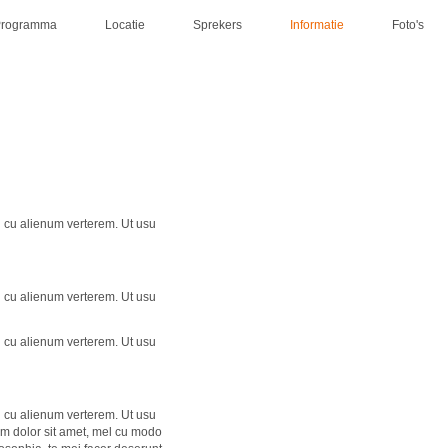
Programma
Locatie
Sprekers
Informatie
Foto's
l cu alienum verterem. Ut usu
l cu alienum verterem. Ut usu
l cu alienum verterem. Ut usu
l cu alienum verterem. Ut usu
um dolor sit amet, mel cu modo