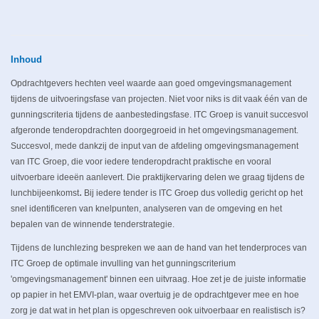
Inhoud
Opdrachtgevers hechten veel waarde aan goed omgevingsmanagement
tijdens de uitvoeringsfase van projecten. Niet voor niks is dit vaak één van de
gunningscriteria tijdens de aanbestedingsfase.
ITC Groep is vanuit succesvol
afgeronde tenderopdrachten doorgegroeid in het omgevingsmanagement.
Succesvol, mede dankzij de input van de afdeling omgevingsmanagement
van ITC Groep, die voor iedere tenderopdracht praktische en vooral
uitvoerbare ideeën aanlevert. Die praktijkervaring delen we graag tijdens de
.
lunchbijeenkomst
Bij iedere tender is ITC Groep dus volledig gericht op het
snel identificeren van knelpunten, analyseren van de omgeving en het
bepalen van de winnende tenderstrategie.
Tijdens de lunchlezing bespreken we aan de hand van het tenderproces van
ITC Groep de optimale invulling van het gunningscriterium
'omgevingsmanagement' binnen een uitvraag. Hoe zet je de juiste informatie
op papier in het EMVI-plan, waar overtuig je de opdrachtgever mee en hoe
zorg je dat wat in het plan is opgeschreven ook uitvoerbaar en realistisch is?