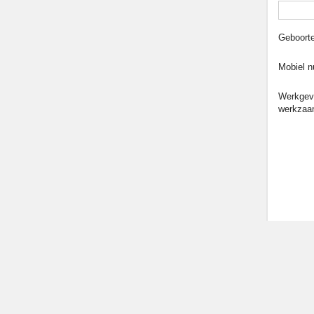
Geboort
Mobiel 
Werkgeve
werkzaa