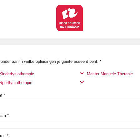
ronder aan in welke opleidingen je geinteresseerd bent:
*
Kinderfysiotherapie
Master Manuele Therapie
Sportfysiotherapie
m
*
aam
*
res
*