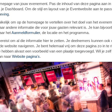
homepage van jouw evenement. Pas de inhoud van deze pagina aan in
 je Dashboard. Om de stijl en layout van je Eventwebsite aan te pass
eving
.
uikelijk om op de homepage te vertellen over het doel van het evenem
aar andere informatie die voor jouw gasten relevant is. Je kan bijvoor
aar het
Aanmeldformulier
, de locatie en het programma.
 vereist om al die informatie hier te zetten. Je deelnemers kunnen ook
e website navigeren. Je bent helemaal vrij om deze pagina zo in te ri
We hebben alvast een voorbeeld van een plaatje toegevoegd. Wil je zelf
an naar
Website pagina's
.