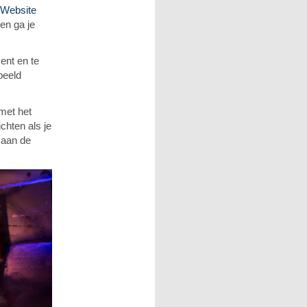
Website
en ga je
ent en te
beeld
 met het
chten als je
 aan de