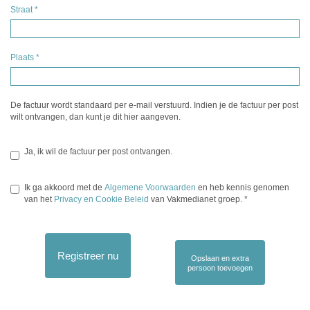
Straat
*
Plaats
*
De factuur wordt standaard per e-mail verstuurd. Indien je de factuur per post
wilt ontvangen, dan kunt je dit hier aangeven.
Ja, ik wil de factuur per post ontvangen.
Ik ga akkoord met de
Algemene Voorwaarden
en heb kennis genomen
van het
Privacy en Cookie Beleid
van Vakmedianet groep.
*
Registreer nu
Opslaan en extra
persoon toevoegen