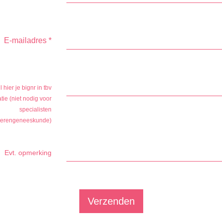
E-mailadres
*
l hier je bignr in tbv
tie (niet nodig voor
specialisten
erengeneeskunde)
Evt. opmerking
Verzenden