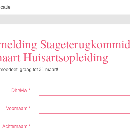
catie
melding Stageterugkommi
aart Huisartsopleiding
 meedoet, graag tot 31 maart!
Dhr/Mw
*
Voornaam
*
Achternaam
*