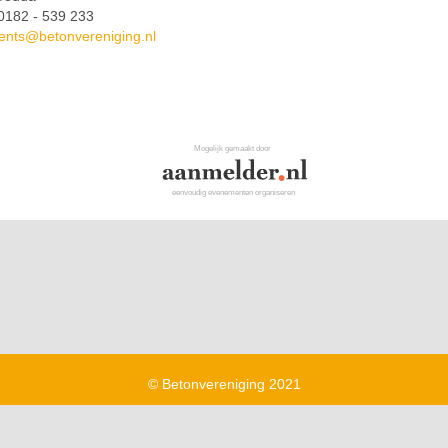
 0182 - 539 233
ents@betonvereniging.nl
Mogelijk gemaakt door
eenvoudig evenementen organiseren
©
Betonvereniging 2021