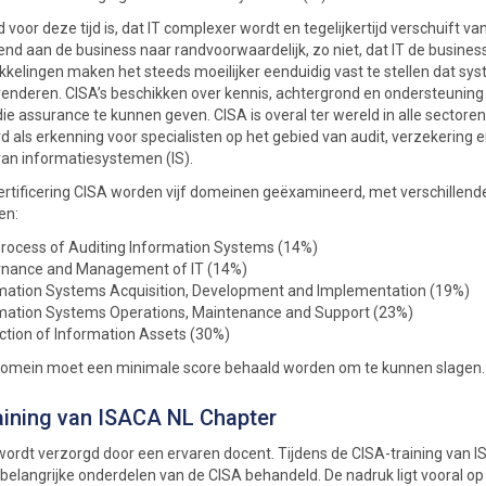
oor deze tijd is, dat IT complexer wordt en tegelijkertijd verschuift va
d aan de business naar randvoorwaardelijk, zo niet, dat IT de business 
ikkelingen maken het steeds moeilijker eenduidig vast te stellen dat sy
renderen. CISA’s beschikken over kennis, achtergrond en ondersteunin
ie assurance te kunnen geven. CISA is overal ter wereld in alle sectore
 als erkenning voor specialisten op het gebied van audit, verzekering 
 van informatiesystemen (IS).
ertificering CISA worden vijf domeinen geëxamineerd, met verschillend
en:
rocess of Auditing Information Systems (14%)
nance and Management of IT (14%)
mation Systems Acquisition, Development and Implementation (19%)
mation Systems Operations, Maintenance and Support (23%)
ction of Information Assets (30%)
domein moet een minimale score behaald worden om te kunnen slagen.
aining van ISACA NL Chapter
 wordt verzorgd door een ervaren docent. Tijdens de CISA-training van 
 belangrijke onderdelen van de CISA behandeld. De nadruk ligt vooral op