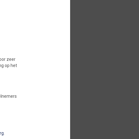
voor zeer
ng op het
eelnemers
rg
.