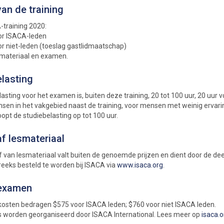
an de training
-training 2020:
oor ISACA-leden
or niet-leden (toeslag gastlidmaatschap)
smateriaal en examen.
lasting
asting voor het examen is, buiten deze training, 20 tot 100 uur, 20 uur 
sen in het vakgebied naast de training, voor mensen met weinig ervari
opt de studiebelasting op tot 100 uur.
f lesmateriaal
 van lesmateriaal valt buiten de genoemde prijzen en dient door de d
reeks besteld te worden bij ISACA via
www.isaca.org
.
examen
sten bedragen $575 voor ISACA leden; $760 voor niet ISACA leden.
worden georganiseerd door ISACA International. Lees meer op
isaca.o