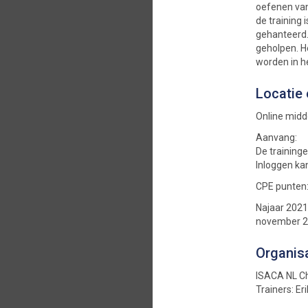
oefenen van
de training
gehanteerd.
geholpen. H
worden in h
Locatie 
Online mid
Aanvang:
De traininge
Inloggen ka
CPE punten:
Najaar 2021 
november 2
Organis
ISACA NL C
Trainers: Er