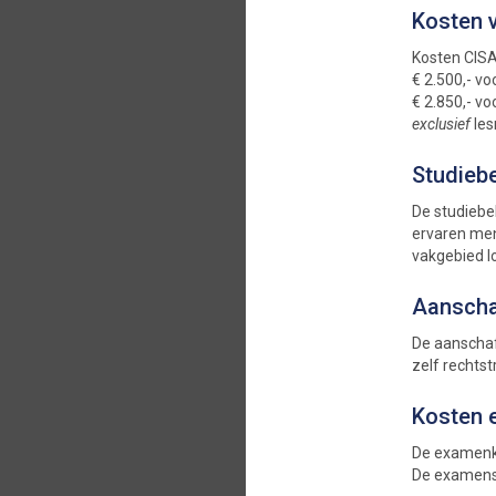
Kosten v
Kosten CISA
€ 2.500,- v
€ 2.850,- vo
exclusief
le
Studiebe
De studiebel
ervaren men
vakgebied lo
Aanscha
De aanschaf
zelf rechtst
Kosten 
De examenko
De examens 