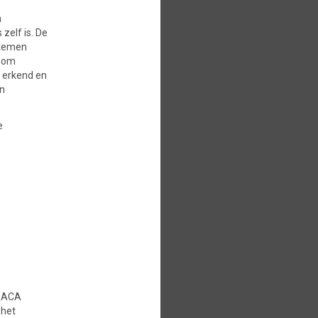
n
zelf is. De
stemen
g om
n erkend en
en
e
ISACA
 het