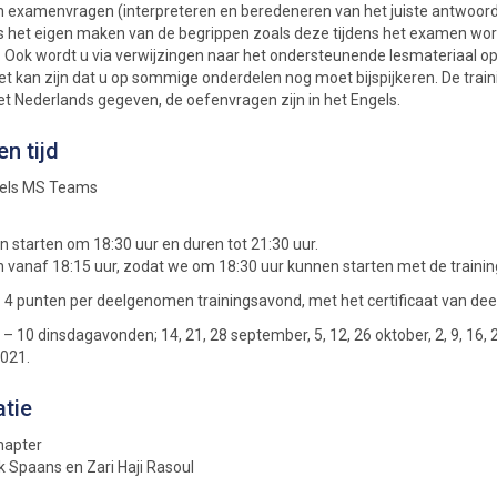
 examenvragen (interpreteren en beredeneren van het juiste antwoord
 is het eigen maken van de begrippen zoals deze tijdens het examen wo
 Ook wordt u via verwijzingen naar het ondersteunende lesmateriaal o
et kan zijn dat u op sommige onderdelen nog moet bijspijkeren. De trai
et Nederlands gegeven, de oefenvragen zijn in het Engels.
en tijd
dels MS Teams
n starten om 18:30 uur en duren tot 21:30 uur.
n vanaf 18:15 uur, zodat we om 18:30 uur kunnen starten met de trainin
 4 punten per deelgenomen trainingsavond, met het certificaat van de
– 10 dinsdagavonden; 14, 21, 28 september, 5, 12, 26 oktober, 2, 9, 16, 
021.
atie
hapter
ik Spaans en Zari Haji Rasoul