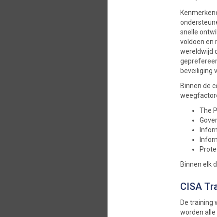
Kenmerkend v
ondersteunen
snelle ontw
voldoen en 
wereldwijd d
geprefereerd
beveiliging
Binnen de c
weegfactor
The P
Gover
Infor
Infor
Prote
Binnen elk 
CISA Tr
De training
worden alle