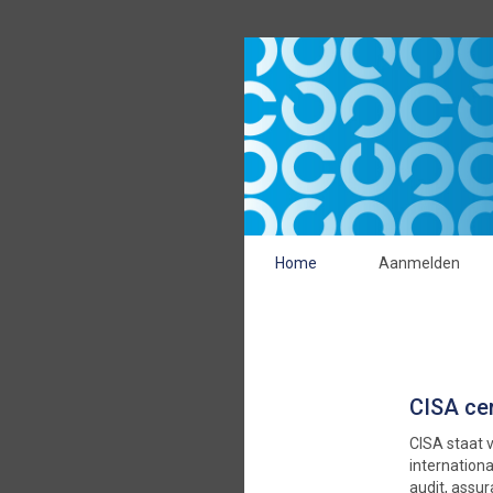
Home
Aanmelden
CISA cer
CISA staat v
internationa
audit, assur