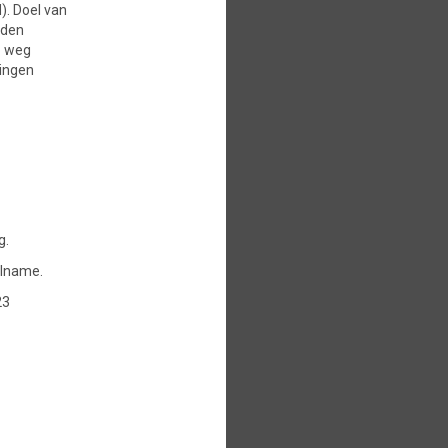
). Doel van
rden
p weg
ningen
g.
elname.
23