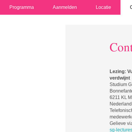
Programma
Aanmelden
Locatie
Cont
Lezing: Vu
verdwijnt
Studium Ge
Bonnefante
6211 KL Ma
Nederland
Telefonis
medewerker
Gelieve vi
sg-lecture