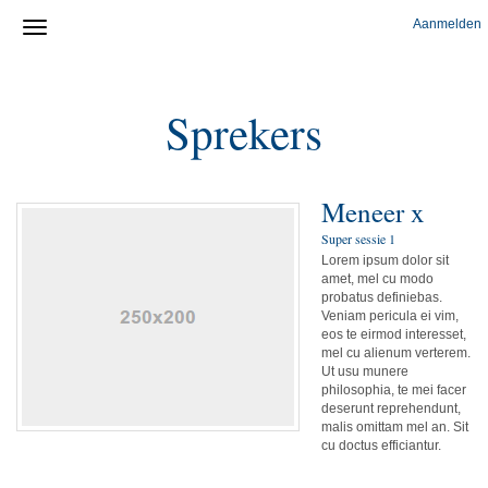
Aanmelden
Sprekers
Meneer x
Super sessie 1
Lorem ipsum dolor sit
amet, mel cu modo
probatus definiebas.
Veniam pericula ei vim,
eos te eirmod interesset,
mel cu alienum verterem.
Ut usu munere
philosophia, te mei facer
deserunt reprehendunt,
malis omittam mel an. Sit
cu doctus efficiantur.