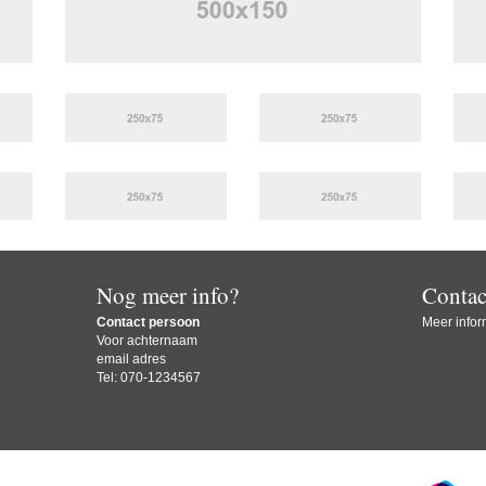
Nog meer info?
Contac
Contact persoon
Meer inform
Voor achternaam
email adres
Tel: 070-1234567