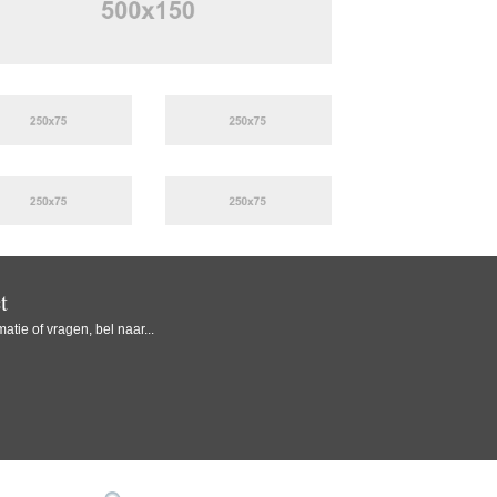
t
atie of vragen, bel naar...